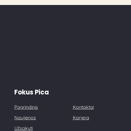
Itališkų ir amerikietiš
restoranas
Fokus Pica
Pagrindinis
Kontaktai
Naujienos
Karjera
Užsakyti