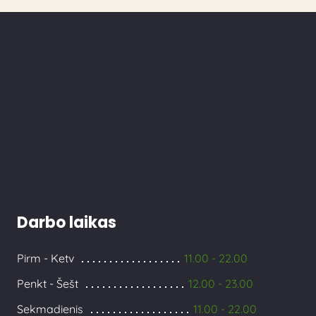
kų picų
Darbo laikas
Pirm - Ketv
11.00 - 22.00
Penkt - Šešt
12.00 - 23.00
Sekmadienis
11.00 - 22.00