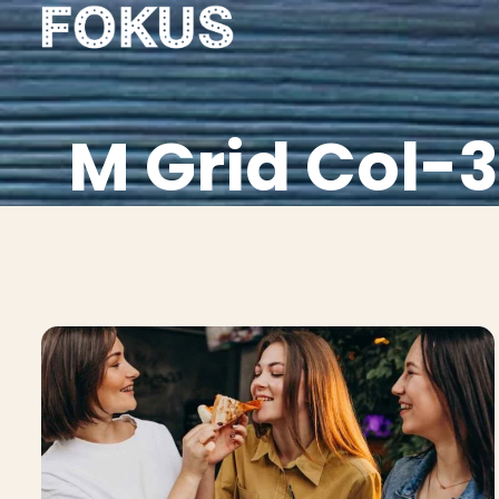
M Grid Col-3
ges