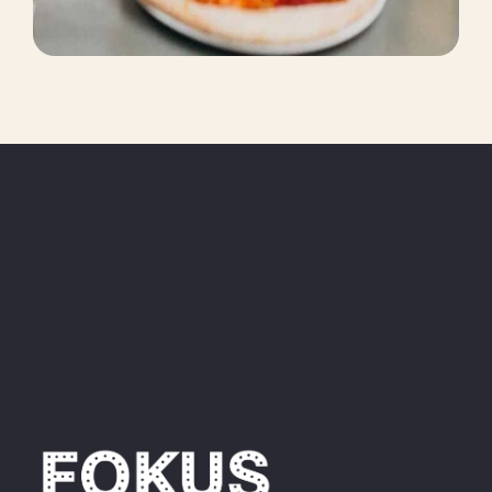
Itališkų ir
amerikietiškų picų
restoranas