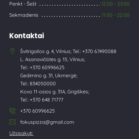
Penkt - Šešt
12.00 - 23.00
Sekmadienis
11.00 - 22.00
Kontaktai
Švitrigailos g. 4, Vilnius; Tel.: +370 67490088
L. Asanavičiūtės g. 15, Vilnius;
Tel.: +370 60996625
Gedimino g. 31, Ukmergė;
Tel.: 834050000
Kovo 11-osios g. 31A, Grigiškės;
Tel.: +370 648 71777
+370 60996625
fokuspizza@gmail.com
Užsisakyti