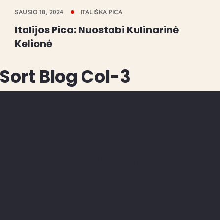
SAUSIO 18, 2024
ITALIŠKA PICA
Italijos Pica: Nuostabi Kulinarinė
Kelionė
Sort Blog Col-3
Itališkų ir
amerikietiškų picų
restoranas